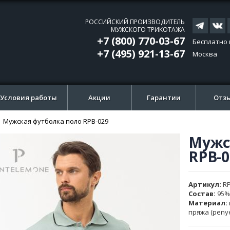
РОССИЙСКИЙ ПРОИЗВОДИТЕЛЬ
МУЖСКОГО ТРИКОТАЖА
+7 (800) 770-03-67
Бесплатно 
+7 (495) 921-13-67
Москва
Условия работы
Акции
Гарантии
Отз
Мужская футболка поло RPB-029
Мужс
ти
ти
RPB-0
и
и
ажений
ажений
Артикул
R
Состав:
95%
Материал:
пряжа (peny