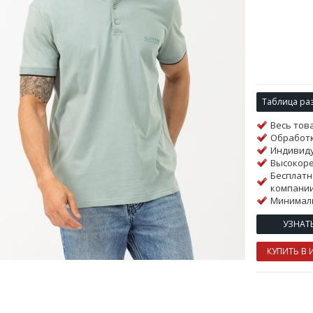
Таблица ра
Весь тов
Обработк
Индивиду
Высокор
Бесплатн
компании
Минималь
УЗНАТ
КУПИТЬ В 