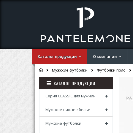
Каталог продукции
О компании
Главная
Мужские футболки
Футболки поло
Перей
Перей
КАТАЛОГ ПРОДУКЦИИ
к
к
концу
началу
галере
галере
Серия CLASSIC для мужчин
изобр
изобр
Мужское нижнее белье
Мужские футболки