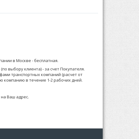
воротником, с манжетами на рукавах, застежка
бом:
) 921-13-67 (Москва) или 8 (916) 58-544-58;
мпании в Москве -
бесплатная
.
о менеджеру или формируете заказ по телефону.
по выбору клиента) - за счет Покупателя.
ифами транспортных компаний (расчет от
 зависимости от суммы заказа, Выставляем счет
ю компанию в течение 1-2 рабочих дней.
 на Ваш адрес.