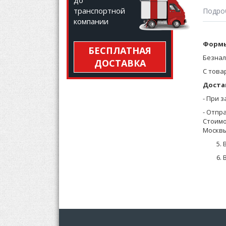
до
транспортной
Подро
компании
Футбол
Формы
БЕСПЛАТНАЯ
на пуг
Безнал
ДОСТАВКА
Параме
С това
Доста
- При 
- Отпр
Стоимо
Москвы