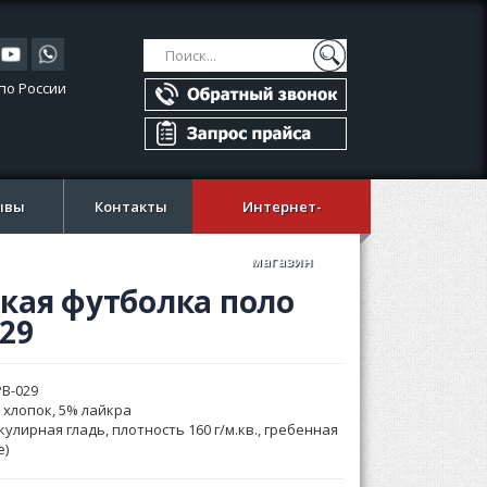
Поиск
Поиск
по России
ывы
Контакты
Интернет-
магазин
кая футболка поло
29
PB-029
 хлопок, 5% лайкра
кулирная гладь, плотность 160 г/м.кв., гребенная
e)