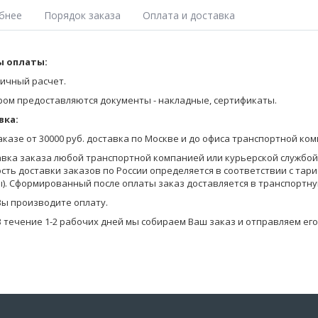
бнее
Порядок заказа
Оплата и доставка
ка поло с втачным рукавом, полуприталенного силуэта, с отложным 
 оплаты:
Оставьте заявку на получение Прайса любым удобным для Вас спосо
овицах. На передней детали принт.
на сайте;
ичный расчет.
тры модели: рост – 184см, размер футболки поло – 50.
позвоните по телефону 8-800-770-03-67 (бесплатно по России), 8(495
ром предоставляются документы - накладные, сертификаты.
отправьте запрос по электронной почте info@pantelemone.ru.
вка:
Мы высылаем Вам бланки заказа с ценами на электронную почту.
заказе от 30000 руб. доставка по Москве и до офиса транспортной ко
Вы формируете заказ в бланках (в формате Эксель) и отправляете ег
авка заказа любой транспортной компанией или курьерской службой (
сть доставки заказов по России определяется в соответствии с тар
Уточняем детали оплаты и доставки, мы предоставляем Вам скидку в
). Сформированный после оплаты заказ доставляется в транспортну
на оплату.
Вы производите оплату.
В течение 1-2 рабочих дней мы собираем Ваш заказ и отправляем его