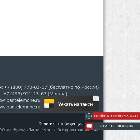
:
+7 (800) 770-03-67
(бесплатно по России)
+7 (495) 921-13-67
(Москва)
fo@pantelemone.ru
Уехать на такси
w.pantelemone.ru
Политика конфиденциальности
ОО «Фабрика «Пантелемоне». Все права защищены.