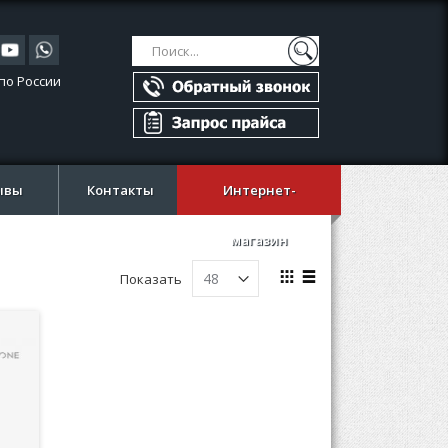
Поиск
Поиск
по России
ывы
Контакты
Интернет-
магазин
Вид
Показать
Сетка
Список