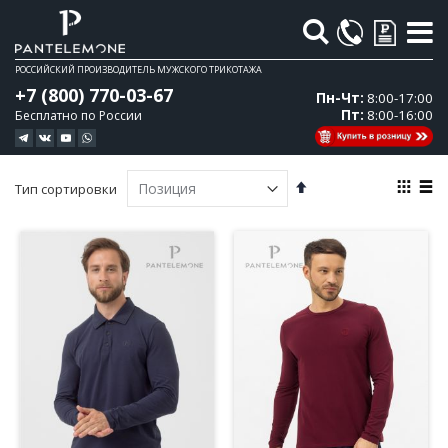
Поиск
РОССИЙСКИЙ ПРОИЗВОДИТЕЛЬ МУЖСКОГО ТРИКОТАЖА
+7 (800) 770-03-67
Пн-Чт:
8:00-17:00
Пт:
8:00-16:00
Бесплатно по России
Вид
Сортируется
Тип сортировки
по
Сетка
Спи
возрастанию.
Установить
по
убыванию