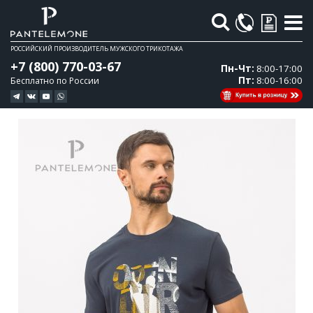
Поиск
РОССИЙСКИЙ ПРОИЗВОДИТЕЛЬ МУЖСКОГО ТРИКОТАЖА
+7 (800) 770-03-67
Пн-Чт:
8:00-17:00
Пт:
8:00-16:00
Бесплатно по России
Перейти
Перейти
к
к
концу
началу
галереи
галереи
изображений
изображений