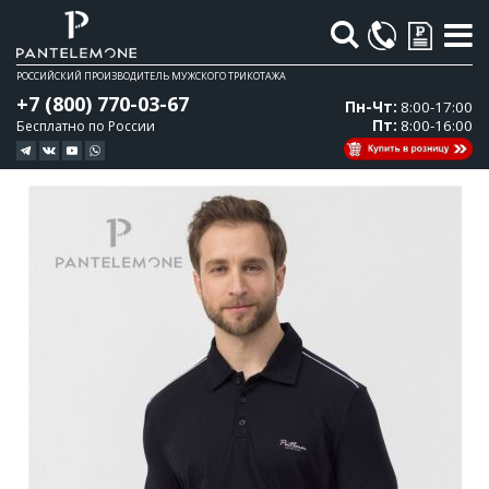
Поиск
РОССИЙСКИЙ ПРОИЗВОДИТЕЛЬ МУЖСКОГО ТРИКОТАЖА
+7 (800) 770-03-67
Пн-Чт:
8:00-17:00
Пт:
8:00-16:00
Бесплатно по России
Перейти
Перейти
к
к
концу
началу
галереи
галереи
изображений
изображений