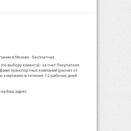
С втачными рукавами на манжетах, с капюшоном.
бом:
) 921-13-67 (Москва) или 8 (916) 58-544-58;
мпании в Москве -
бесплатная
.
 размещения в торговом зале.
о менеджеру или формируете заказ по телефону.
по выбору клиента) - за счет Покупателя.
ифами транспортных компаний (расчет от
 зависимости от суммы заказа, Выставляем счет
ю компанию в течение 1-2 рабочих дней.
 на Ваш адрес.