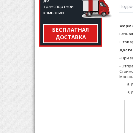
до
транспортной
Подро
компании
Толсто
Формы
БЕСПЛАТНАЯ
Боковы
Безнал
ДОСТАВКА
Парамет
С това
К данн
Доста
- При 
Толсто
- Отпр
Стоимо
Москвы