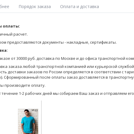
бнее
Порядок заказа
Оплата и доставка
вка из гладкокрашеного футера с начесом. С застежкой на молнии. 
 оплаты:
Оставьте заявку на получение Прайса любым удобным для Вас спосо
е карманы. На передней детали фирменная вышивка.
на сайте;
ичный расчет.
ры модели: рост - 182 см, худи - 50 размер.
позвоните по телефону 8-800-770-03-67 (бесплатно по России), 8(495
ром предоставляются документы - накладные, сертификаты.
ой толстовке подойдут брюки PDB 207 (манжет) или PDB 208 (прямые).
отправьте запрос по электронной почте info@pantelemone.ru.
вка:
Мы высылаем Вам бланки заказа с ценами на электронную почту.
заказе от 30000 руб. доставка по Москве и до офиса транспортной ко
вки упакованы в индивидуальную упаковку с подвесом для удобства
Вы формируете заказ в бланках (в формате Эксель) и отправляете ег
авка заказа любой транспортной компанией или курьерской службой (
сть доставки заказов по России определяется в соответствии с тар
Уточняем детали оплаты и доставки, мы предоставляем Вам скидку в
). Сформированный после оплаты заказ доставляется в транспортну
на оплату.
Вы производите оплату.
В течение 1-2 рабочих дней мы собираем Ваш заказ и отправляем его