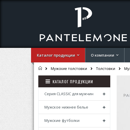
Каталог продукции
О компании
Главная
Му
Мужские толстовки
Толстовки
Перей
Перей
КАТАЛОГ ПРОДУКЦИИ
к
к
концу
началу
галере
галере
Серия CLASSIC для мужчин
изобр
изобр
Мужское нижнее белье
Мужские футболки