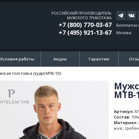
РОССИЙСКИЙ ПРОИЗВОДИТЕЛЬ
МУЖСКОГО ТРИКОТАЖА
+7 (800) 770-03-67
Бесплатно 
+7 (495) 921-13-67
Москва
Условия работы
Акции
Гарантии
Отз
жская толстовка (худи) MTB-155
Мужск
ти
ти
MTB-
и
и
ажений
ажений
Артикул
M
Состав:
70%
Материал:
м.кв., гребе