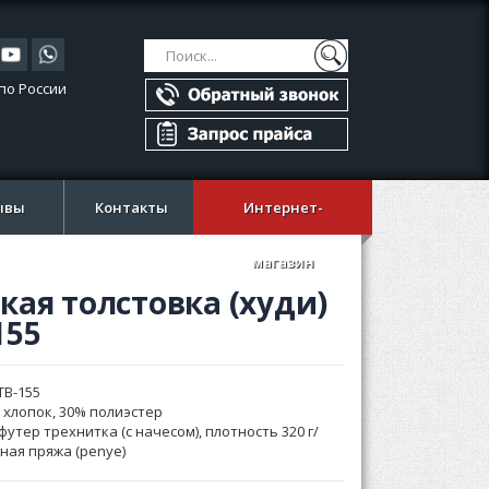
Поиск
Поиск
по России
ывы
Контакты
Интернет-
магазин
ая толстовка (худи)
155
TB-155
 хлопок, 30% полиэстер
футер трехнитка (с начесом), плотность 320 г/
нная пряжа (penye)