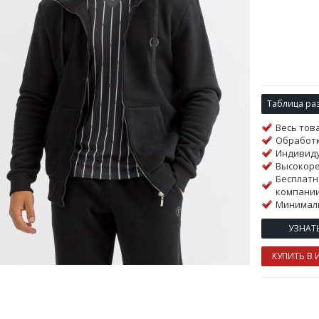
Таблица ра
Весь тов
Обработк
Индивиду
Высокор
Бесплатн
компании
Минималь
УЗНАТ
КУПИТЬ В 