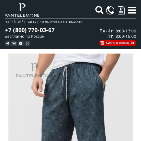
Поиск
РОССИЙСКИЙ ПРОИЗВОДИТЕЛЬ МУЖСКОГО ТРИКОТАЖА
+7 (800) 770-03-67
Пн-Чт:
8:00-17:00
Пт:
8:00-16:00
Бесплатно по России
Перейти
Перейти
к
к
концу
началу
галереи
галереи
изображений
изображений