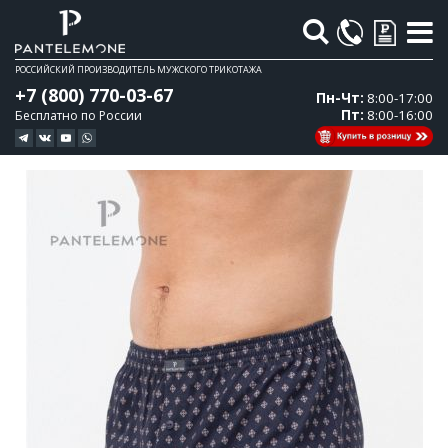
Поиск
РОССИЙСКИЙ ПРОИЗВОДИТЕЛЬ МУЖСКОГО ТРИКОТАЖА
+7 (800) 770-03-67
Пн-Чт:
8:00-17:00
Пт:
8:00-16:00
Бесплатно по России
Перейти
Перейти
к
к
концу
началу
галереи
галереи
изображений
изображений