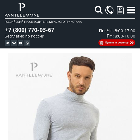
Поиск
РОССИЙСКИЙ ПРОИЗВОДИТЕЛЬ МУЖСКОГО ТРИКОТАЖА
+7 (800) 770-03-67
Пн-Чт:
8:00-17:00
Пт:
8:00-16:00
Бесплатно по России
Перейти
Перейти
к
к
концу
началу
галереи
галереи
изображений
изображений