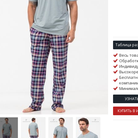
Таблица ра
Весь тов
Обработк
Индивиду
Высокор
Бесплатн
компании
Минималь
УЗНАТ
КУПИТЬ В 