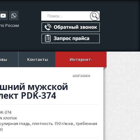
Поиск
Поиск
по России
ывы
Контакты
Интернет-
магазин
шний мужской
лект PDK-374
DK-374
% хлопок
кулирная гладь, плотность 150 г/м.кв., гребенная
e)