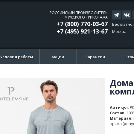
РОССИЙСКИЙ ПРОИЗВОДИТЕЛЬ
МУЖСКОГО ТРИКОТАЖА
+7 (800) 770-03-67
Бесплатно 
+7 (495) 921-13-67
Москва
Условия работы
Акции
Гарантии
Отз
Дома
ти
ти
комп
и
и
ажений
ажений
Артикул
P
Состав:
100
Материал:
пряжа (peny