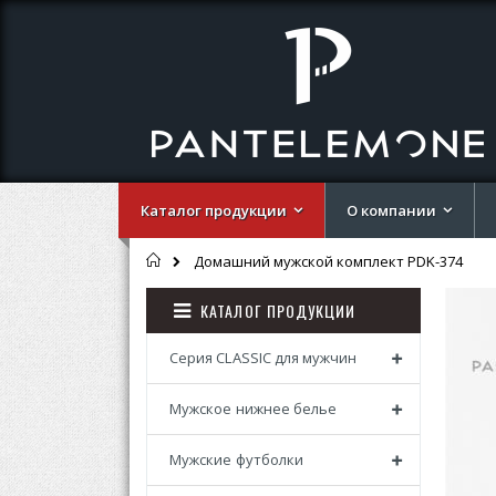
Каталог продукции
О компании
Главная
Домашний мужской комплект PDK-374
Перей
Перей
КАТАЛОГ ПРОДУКЦИИ
к
к
концу
началу
галере
галере
Серия CLASSIC для мужчин
изобр
изобр
Мужское нижнее белье
Мужские футболки