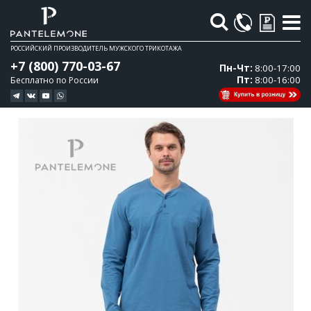
Поиск
РОССИЙСКИЙ ПРОИЗВОДИТЕЛЬ МУЖСКОГО ТРИКОТАЖА
+7 (800) 770-03-67
Пн-Чт:
8:00-17:00
Пт:
8:00-16:00
Бесплатно по России
Перейти
Перейти
к
к
концу
началу
галереи
галереи
изображений
изображений