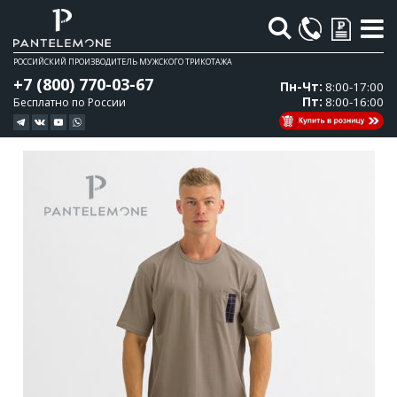
Поиск
РОССИЙСКИЙ ПРОИЗВОДИТЕЛЬ МУЖСКОГО ТРИКОТАЖА
+7 (800) 770-03-67
Пн-Чт:
8:00-17:00
Пт:
8:00-16:00
Бесплатно по России
Перейти
Перейти
к
к
концу
началу
галереи
галереи
изображений
изображений