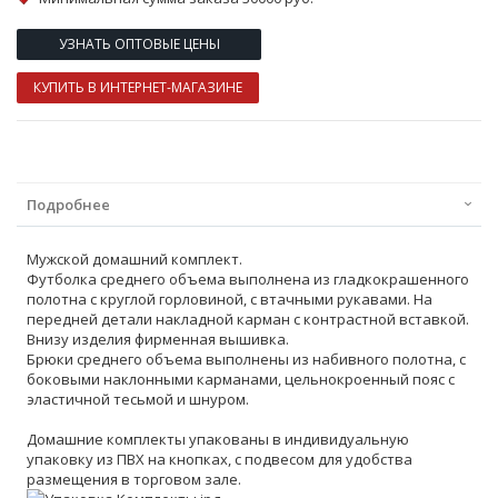
УЗНАТЬ ОПТОВЫЕ ЦЕНЫ
КУПИТЬ В ИНТЕРНЕТ-МАГАЗИНЕ
Подробнее
Мужской домашний комплект.
Футболка среднего объема выполнена из гладкокрашенного
полотна с круглой горловиной, с втачными рукавами. На
передней детали накладной карман с контрастной вставкой.
Внизу изделия фирменная вышивка.
Брюки среднего объема выполнены из набивного полотна, с
боковыми наклонными карманами, цельнокроенный пояс с
эластичной тесьмой и шнуром.
Домашние комплекты упакованы в индивидуальную
упаковку из ПВХ на кнопках, с подвесом для удобства
размещения в торговом зале.