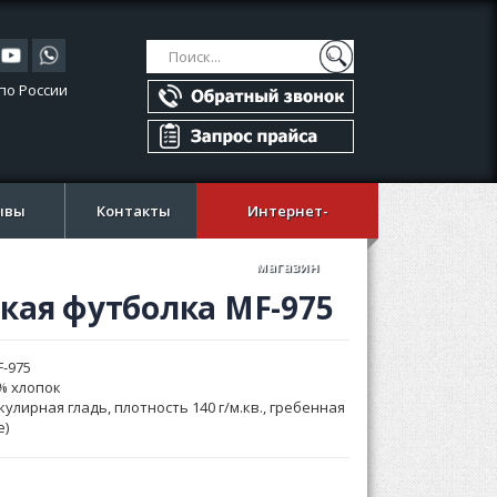
Поиск
Поиск
по России
ывы
Контакты
Интернет-
магазин
кая футболка MF-975
F-975
% хлопок
кулирная гладь, плотность 140 г/м.кв., гребенная
e)