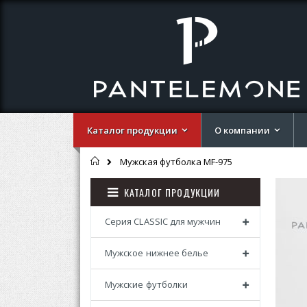
Каталог продукции
О компании
Главная
Мужская футболка MF-975
Перей
Перей
КАТАЛОГ ПРОДУКЦИИ
к
к
концу
началу
галере
галере
Серия CLASSIC для мужчин
изобр
изобр
Мужское нижнее белье
Мужские футболки