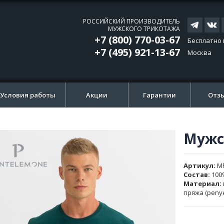
РОССИЙСКИЙ ПРОИЗВОДИТЕЛЬ
МУЖСКОГО ТРИКОТАЖА
+7 (800) 770-03-67
Бесплатно 
+7 (495) 921-13-67
Москва
Условия работы
Акции
Гарантии
Отз
Мужс
ти
ти
и
и
Артикул
M
ажений
ажений
Состав:
100
Материал:
пряжа (peny