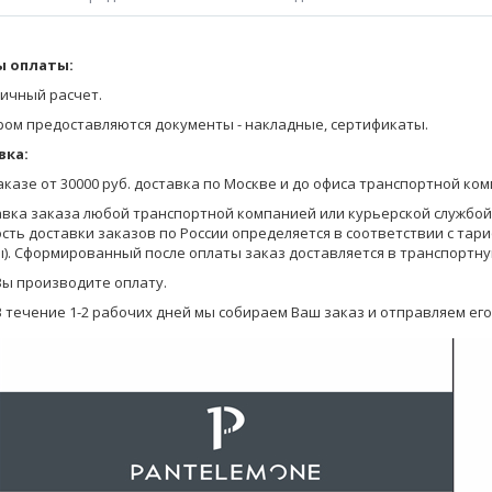
ка среднего объема с втачным рукавом выполнена из гладкокрашено
 оплаты:
Оставьте заявку на получение Прайса любым удобным для Вас спосо
ей детали принт. На левом рукаве фирменная нашивка.
на сайте;
ичный расчет.
тры модели: рост - 182 см, футболка - 50 размер.
позвоните по телефону 8-800-770-03-67 (бесплатно по России), 8(495
ром предоставляются документы - накладные, сертификаты.
отправьте запрос по электронной почте info@pantelemone.ru.
ки упакованы в индивидуальную упаковку с подвесом для удобства 
вка:
Мы высылаем Вам бланки заказа с ценами на электронную почту.
заказе от 30000 руб. доставка по Москве и до офиса транспортной ко
Вы формируете заказ в бланках (в формате Эксель) и отправляете ег
авка заказа любой транспортной компанией или курьерской службой (
сть доставки заказов по России определяется в соответствии с тар
Уточняем детали оплаты и доставки, мы предоставляем Вам скидку в
). Сформированный после оплаты заказ доставляется в транспортну
на оплату.
Вы производите оплату.
В течение 1-2 рабочих дней мы собираем Ваш заказ и отправляем его