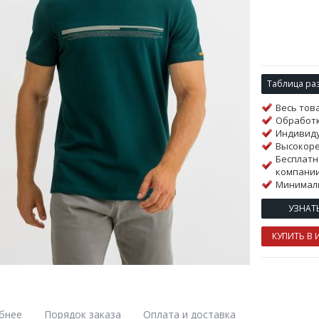
Таблица ра
Весь тов
Обработк
Индивиду
Высокор
Бесплатн
компании
Минималь
УЗНАТ
КУПИТЬ В 
бнее
Порядок заказа
Оплата и доставка