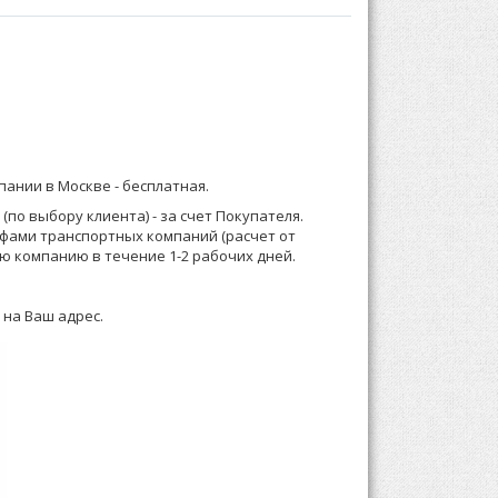
го полотна. Вырез горловины круглый. На
бом:
) 921-13-67 (Москва) или 8 (916) 58-544-58;
размещения в торговом зале.
мпании в Москве -
бесплатная
.
о менеджеру или формируете заказ по телефону.
по выбору клиента) - за счет Покупателя.
ифами транспортных компаний (расчет от
 зависимости от суммы заказа, Выставляем счет
ю компанию в течение 1-2 рабочих дней.
 на Ваш адрес.