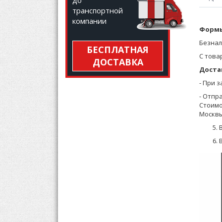
до
транспортной
компании
Футбол
Формы
передн
Безнал
БЕСПЛАТНАЯ
Параме
С това
ДОСТАВКА
Футбол
Доста
- При 
- Отпр
Стоимо
Москвы