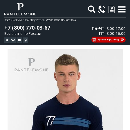
Поиск
РОССИЙСКИЙ ПРОИЗВОДИТЕЛЬ МУЖСКОГО ТРИКОТАЖА
+7 (800) 770-03-67
Пн-Чт:
8:00-17:00
Пт:
8:00-16:00
Бесплатно по России
Перейти
Перейти
к
к
концу
началу
галереи
галереи
изображений
изображений