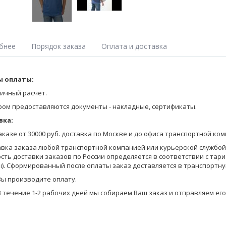
бнее
Порядок заказа
Оплата и доставка
ка с втачным рукавом, свободного силуэта, с круглым вырезом гор
 оплаты:
Оставьте заявку на получение Прайса любым удобным для Вас спосо
ые. На передней детали нашивка с принтом и хольнитеном.
на сайте;
ичный расчет.
позвоните по телефону 8-800-770-03-67 (бесплатно по России), 8(495
ром предоставляются документы - накладные, сертификаты.
отправьте запрос по электронной почте info@pantelemone.ru.
вка:
Мы высылаем Вам бланки заказа с ценами на электронную почту.
заказе от 30000 руб. доставка по Москве и до офиса транспортной ко
Вы формируете заказ в бланках (в формате Эксель) и отправляете ег
авка заказа любой транспортной компанией или курьерской службой (
сть доставки заказов по России определяется в соответствии с тар
Уточняем детали оплаты и доставки, мы предоставляем Вам скидку в
). Сформированный после оплаты заказ доставляется в транспортну
на оплату.
Вы производите оплату.
В течение 1-2 рабочих дней мы собираем Ваш заказ и отправляем его