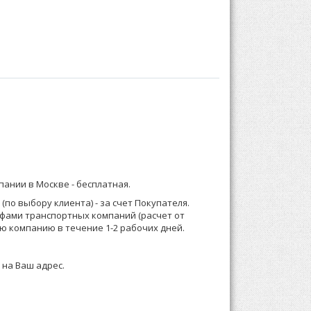
ловины. Плечевые швы и швы на рукавах
бом:
) 921-13-67 (Москва) или 8 (916) 58-544-58;
мпании в Москве -
бесплатная
.
о менеджеру или формируете заказ по телефону.
по выбору клиента) - за счет Покупателя.
ифами транспортных компаний (расчет от
 зависимости от суммы заказа, Выставляем счет
ю компанию в течение 1-2 рабочих дней.
 на Ваш адрес.