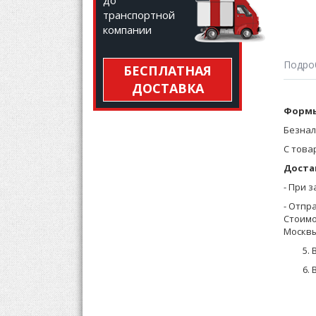
до
транспортной
компании
Подро
БЕСПЛАТНАЯ
ДОСТАВКА
Футбол
Формы
открыт
Безнал
С това
Доста
- При 
- Отпр
Стоимо
Москвы