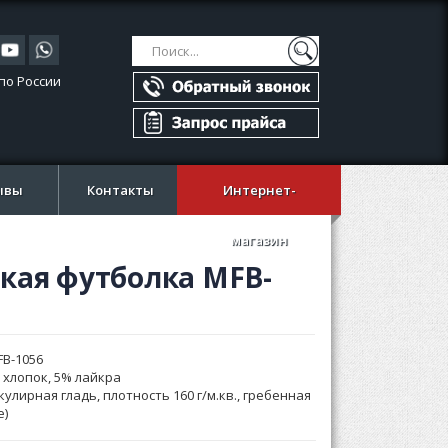
Поиск
Поиск
по России
ывы
Контакты
Интернет-
магазин
кая футболка MFB-
FB-1056
 хлопок, 5% лайкра
кулирная гладь, плотность 160 г/м.кв., гребенная
e)