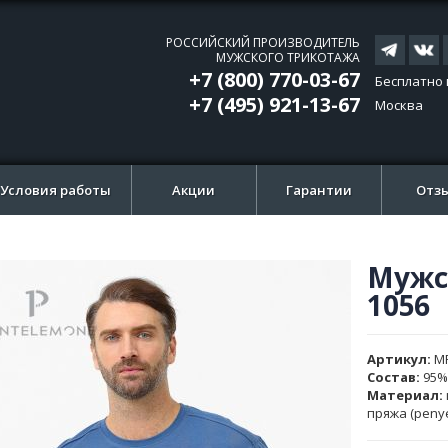
РОССИЙСКИЙ ПРОИЗВОДИТЕЛЬ
МУЖСКОГО ТРИКОТАЖА
+7 (800) 770-03-67
Бесплатно 
+7 (495) 921-13-67
Москва
Условия работы
Акции
Гарантии
Отз
Мужс
ти
ти
1056
и
и
ажений
ажений
Артикул
M
Состав:
95%
Материал:
пряжа (peny