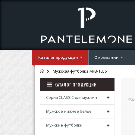
Каталог продукции
О компании
Главная
Мужская футболка MFB-1056
Перей
Перей
КАТАЛОГ ПРОДУКЦИИ
к
к
концу
началу
галере
галере
Серия CLASSIC для мужчин
изобр
изобр
Мужское нижнее белье
Мужские футболки