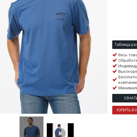
Таблица ра
Весь тов
Обработк
Индивиду
Высокор
Бесплатн
компании
Минималь
УЗНАТ
КУПИТЬ В 