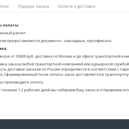
бнее
Порядок заказа
Оплата и доставка
ка поло с втачным рукавом, полуприталенного силуэта, с отложным 
 оплаты:
Оставьте заявку на получение Прайса любым удобным для Вас спосо
ей детали фирменная вышивка. На рукавах манжеты. Пике гладкок
на сайте;
ичный расчет.
позвоните по телефону 8-800-770-03-67 (бесплатно по России), 8(495
ром предоставляются документы - накладные, сертификаты.
отправьте запрос по электронной почте info@pantelemone.ru.
вка:
Мы высылаем Вам бланки заказа с ценами на электронную почту.
заказе от 30000 руб. доставка по Москве и до офиса транспортной ко
Вы формируете заказ в бланках (в формате Эксель) и отправляете ег
авка заказа любой транспортной компанией или курьерской службой (
сть доставки заказов по России определяется в соответствии с тар
Уточняем детали оплаты и доставки, мы предоставляем Вам скидку в
). Сформированный после оплаты заказ доставляется в транспортну
на оплату.
Вы производите оплату.
В течение 1-2 рабочих дней мы собираем Ваш заказ и отправляем его