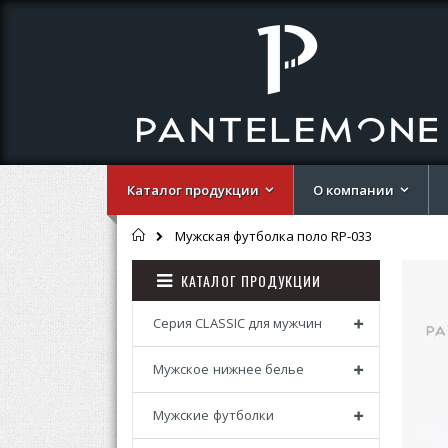
Каталог продукции
О компании
Главная
Мужская футболка поло RP-033
Перей
Перей
КАТАЛОГ ПРОДУКЦИИ
к
к
концу
началу
галере
галере
Серия CLASSIC для мужчин
изобр
изобр
Мужское нижнее белье
Мужские футболки