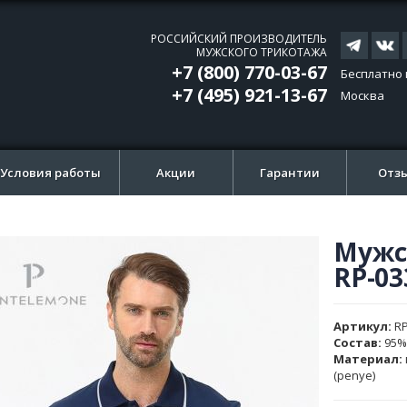
РОССИЙСКИЙ ПРОИЗВОДИТЕЛЬ
МУЖСКОГО ТРИКОТАЖА
+7 (800) 770-03-67
Бесплатно 
+7 (495) 921-13-67
Москва
Условия работы
Акции
Гарантии
Отз
Мужс
ти
ти
RP-03
и
и
ажений
ажений
Артикул
RP
Состав:
95%
Материал:
(penye)