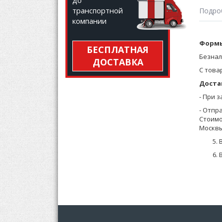
до
транспортной
Подро
компании
Футбол
Формы
БЕСПЛАТНАЯ
передн
Безнал
ДОСТАВКА
С това
Доста
- При 
- Отпр
Стоимо
Москвы