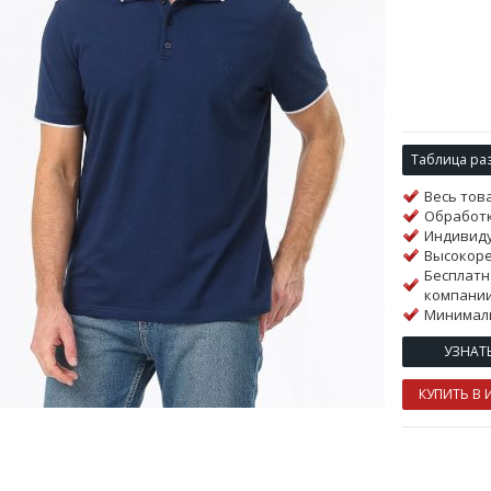
Таблица ра
Весь тов
Обработк
Индивиду
Высокор
Бесплатн
компании
Минималь
УЗНАТ
КУПИТЬ В 