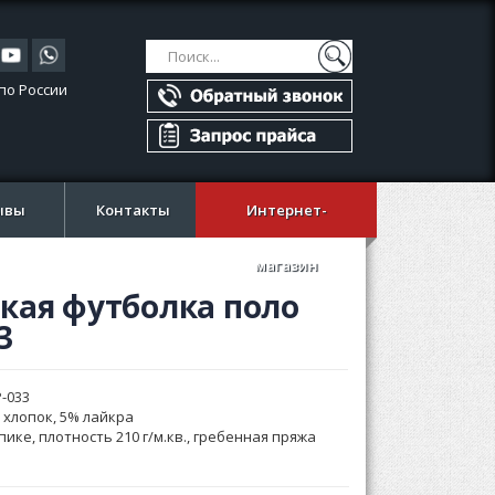
Поиск
Поиск
по России
ывы
Контакты
Интернет-
магазин
кая футболка поло
3
-033
 хлопок, 5% лайкра
пике, плотность 210 г/м.кв., гребенная пряжа