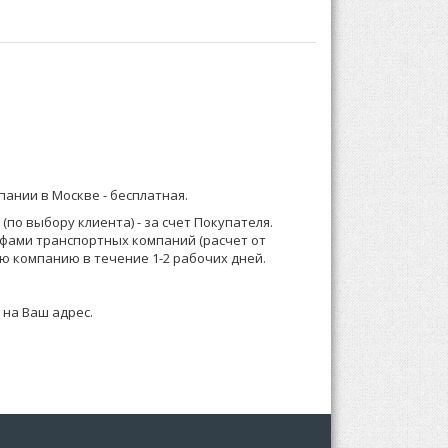
воротником, застежка на пуговицах. На
бом:
рашеное.
) 921-13-67 (Москва) или 8 (916) 58-544-58;
мпании в Москве -
бесплатная
.
о менеджеру или формируете заказ по телефону.
по выбору клиента) - за счет Покупателя.
ифами транспортных компаний (расчет от
 зависимости от суммы заказа, Выставляем счет
ю компанию в течение 1-2 рабочих дней.
 на Ваш адрес.