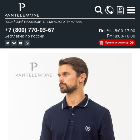
Поиск
РОССИЙСКИЙ ПРОИЗВОДИТЕЛЬ МУЖСКОГО ТРИКОТАЖА
+7 (800) 770-03-67
Пн-Чт:
8:00-17:00
Пт:
8:00-16:00
Бесплатно по России
Перейти
Перейти
к
к
концу
началу
галереи
галереи
изображений
изображений