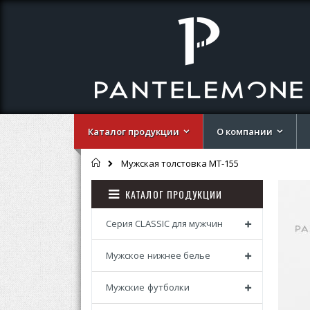
Каталог продукции
О компании
Главная
Мужская толстовка MT-155
Перей
Перей
КАТАЛОГ ПРОДУКЦИИ
к
к
концу
началу
галере
галере
Серия CLASSIC для мужчин
изобр
изобр
Мужское нижнее белье
Мужские футболки