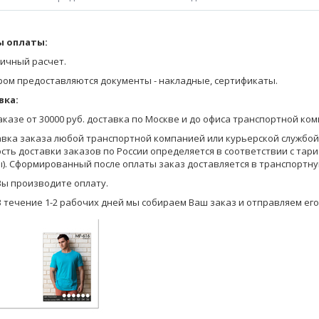
вка из гладкокрашеного футера с начесом. С застежкой на молнии. 
 оплаты:
Оставьте заявку на получение Прайса любым удобным для Вас спосо
е карманы. На передней детали фирменная вышивка.
на сайте;
ичный расчет.
ры модели: рост - 182 см, толстовка - 50 размер.
позвоните по телефону 8-800-770-03-67 (бесплатно по России), 8(495
ром предоставляются документы - накладные, сертификаты.
ой толстовке подойдут брюки PDB 207 (манжет) или PDB 208 (прямые).
отправьте запрос по электронной почте info@pantelemone.ru.
вка:
Мы высылаем Вам бланки заказа с ценами на электронную почту.
вки упакованы в индивидуальную упаковку с подвесом для удобства
заказе от 30000 руб. доставка по Москве и до офиса транспортной ко
Вы формируете заказ в бланках (в формате Эксель) и отправляете ег
авка заказа любой транспортной компанией или курьерской службой (
сть доставки заказов по России определяется в соответствии с тар
Уточняем детали оплаты и доставки, мы предоставляем Вам скидку в
). Сформированный после оплаты заказ доставляется в транспортну
на оплату.
Вы производите оплату.
В течение 1-2 рабочих дней мы собираем Ваш заказ и отправляем его