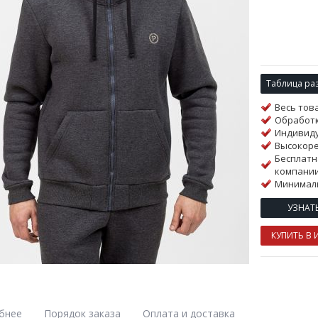
Таблица ра
Весь тов
Обработк
Индивиду
Высокор
Бесплатн
компании
Минималь
УЗНАТ
КУПИТЬ В 
бнее
Порядок заказа
Оплата и доставка