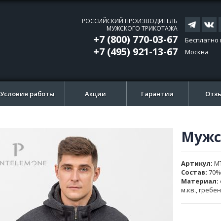
РОССИЙСКИЙ ПРОИЗВОДИТЕЛЬ
МУЖСКОГО ТРИКОТАЖА
+7 (800) 770-03-67
Бесплатно 
+7 (495) 921-13-67
Москва
Условия работы
Акции
Гарантии
Отз
Мужс
ти
ти
и
и
Артикул
M
ажений
ажений
Состав:
70%
Материал:
м.кв., гребе