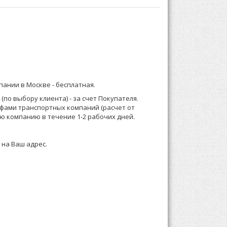
С втачными рукавами на манжетах, с капюшоном.
бом:
) 921-13-67 (Москва) или 8 (916) 58-544-58;
 размещения в торговом зале.
мпании в Москве -
бесплатная
.
о менеджеру или формируете заказ по телефону.
по выбору клиента) - за счет Покупателя.
ифами транспортных компаний (расчет от
 зависимости от суммы заказа, Выставляем счет
ю компанию в течение 1-2 рабочих дней.
 на Ваш адрес.