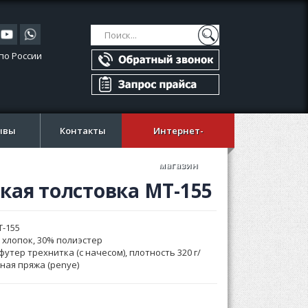
Поиск
Поиск
по России
ывы
Контакты
Интернет-
магазин
кая толстовка MT-155
T-155
 хлопок, 30% полиэстер
футер трехнитка (с начесом), плотность 320 г/
нная пряжа (penye)