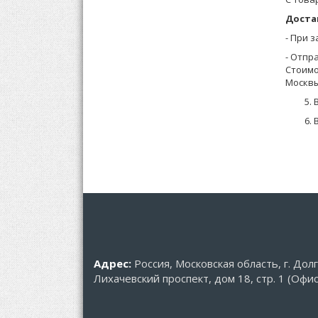
Доста
Подход
- При 
- Отпр
Стоимо
Москвы
Адрес:
Россия, Московская область, г. Дол
Лихачевский проспект, дом 18, стр. 1 (Офис