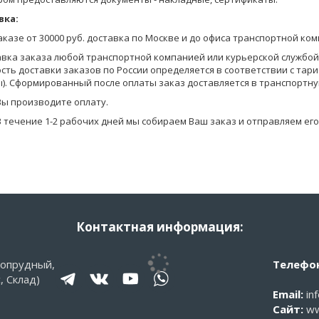
отправьте запрос по электронной почте info@pantelemone.ru.
вка:
ит для комплекта с брюками PDB-259.
Мы высылаем Вам бланки заказа с ценами на электронную почту.
заказе от 30000 руб. доставка по Москве и до офиса транспортной ко
Вы формируете заказ в бланках (в формате Эксель) и отправляете ег
авка заказа любой транспортной компанией или курьерской службой (
сть доставки заказов по России определяется в соответствии с тар
Уточняем детали оплаты и доставки, мы предоставляем Вам скидку в
). Сформированный после оплаты заказ доставляется в транспортну
на оплату.
Вы производите оплату.
В течение 1-2 рабочих дней мы собираем Ваш заказ и отправляем его
Контактная информация:
гопрудный,
Телефон
, Склад)
Email:
in
Сайт:
ww