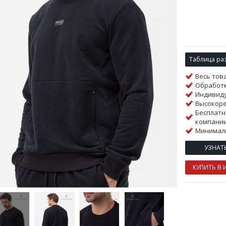
Таблица ра
Весь тов
Обработк
Индивиду
Высокор
Бесплатн
компании
Минималь
УЗНАТ
КУПИТЬ В 