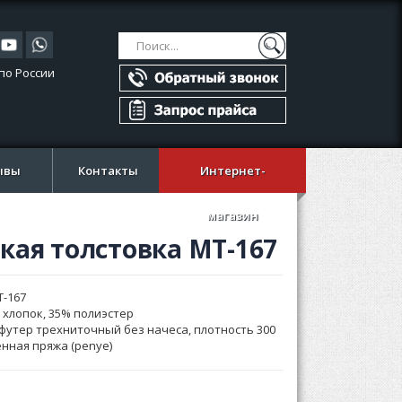
Поиск
Поиск
по России
ывы
Контакты
Интернет-
магазин
кая толстовка MT-167
T-167
 хлопок, 35% полиэстер
футер трехниточный без начеса, плотность 300
бенная пряжа (penye)