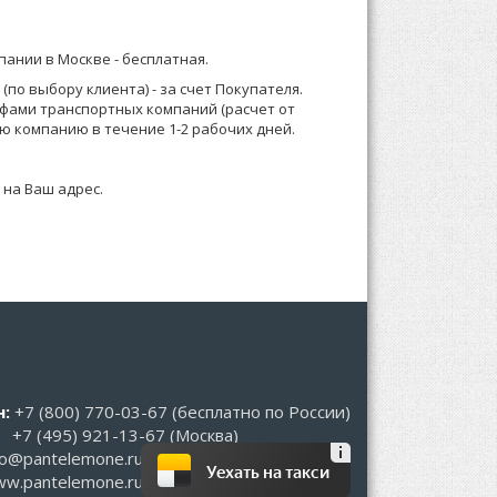
мпании в Москве -
бесплатная
.
о менеджеру или формируете заказ по телефону.
по выбору клиента) - за счет Покупателя.
ифами транспортных компаний (расчет от
 зависимости от суммы заказа, Выставляем счет
ю компанию в течение 1-2 рабочих дней.
 на Ваш адрес.
:
+7 (800) 770-03-67
(бесплатно по России)
+7 (495) 921-13-67
(Москва)
fo@pantelemone.ru
Уехать на такси
w.pantelemone.ru