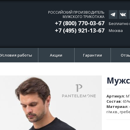
РОССИЙСКИЙ ПРОИЗВОДИТЕЛЬ
МУЖСКОГО ТРИКОТАЖА
+7 (800) 770-03-67
Бесплатно 
+7 (495) 921-13-67
Москва
Условия работы
Акции
Гарантии
Отз
Мужс
ти
ти
и
и
Артикул
M
ажений
ажений
Состав:
65%
Материал:
г/м.кв., гре