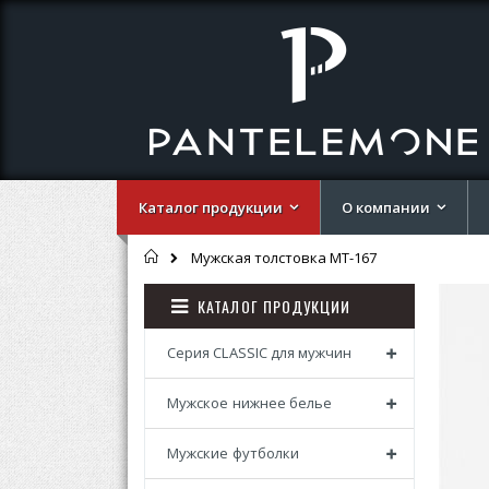
Каталог продукции
О компании
Главная
Мужская толстовка MT-167
Перей
Перей
КАТАЛОГ ПРОДУКЦИИ
к
к
концу
началу
галере
галере
Серия CLASSIC для мужчин
изобр
изобр
Мужское нижнее белье
Мужские футболки