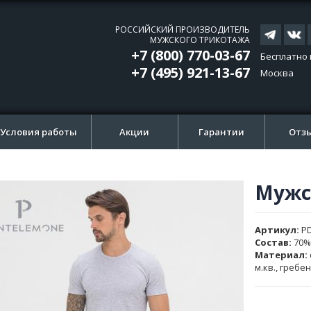
РОССИЙСКИЙ ПРОИЗВОДИТЕЛЬ
МУЖСКОГО ТРИКОТАЖА
+7 (800) 770-03-67
Бесплатно 
+7 (495) 921-13-67
Москва
Условия работы
Акции
Гарантии
Отз
Мужс
ти
ти
и
и
Артикул
P
ажений
ажений
Состав:
70%
Материал:
м.кв., гребе