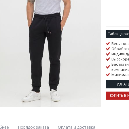
Таблица ра
Весь тов
Обработк
Индивиду
Высокор
Бесплатн
компании
Минималь
УЗНАТ
КУПИТЬ В 
бнее
Порядок заказа
Оплата и доставка