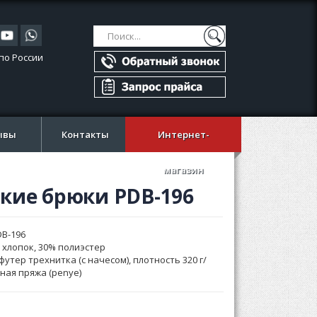
Поиск
Поиск
по России
ывы
Контакты
Интернет-
магазин
кие брюки PDB-196
DB-196
 хлопок, 30% полиэстер
футер трехнитка (с начесом), плотность 320 г/
нная пряжа (penye)