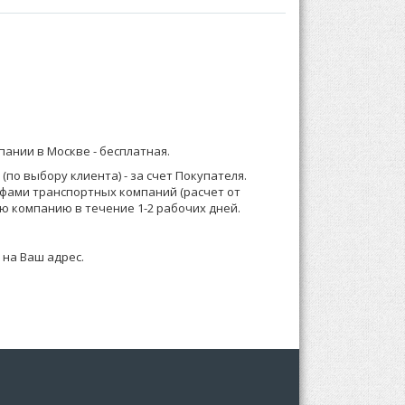
яс пришивной с резинкой и шнуром. Низ изделия
бом:
) 921-13-67 (Москва) или 8 (916) 58-544-58;
мещения в торговом зале.
мпании в Москве -
бесплатная
.
о менеджеру или формируете заказ по телефону.
по выбору клиента) - за счет Покупателя.
ифами транспортных компаний (расчет от
 зависимости от суммы заказа, Выставляем счет
ю компанию в течение 1-2 рабочих дней.
 на Ваш адрес.