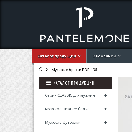
Каталог продукции
О компании
Главная
Мужские брюки PDB-196
Перей
Перей
КАТАЛОГ ПРОДУКЦИИ
к
к
концу
началу
галере
галере
Серия CLASSIC для мужчин
изобр
изобр
Мужское нижнее белье
Мужские футболки