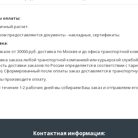
е брюки зауженные из футера с начесом, с боковыми карманами. По
 оплаты:
Оставьте заявку на получение Прайса любым удобным для Вас спосо
жетах.
на сайте;
ичный расчет.
тры модели: рост - 184 см, брюки - 48 размер.
позвоните по телефону 8-800-770-03-67 (бесплатно по России), 8(495
ром предоставляются документы - накладные, сертификаты.
отправьте запрос по электронной почте info@pantelemone.ru.
упакованы в индивидуальную упаковку с подвесом для удобства раз
вка:
Мы высылаем Вам бланки заказа с ценами на электронную почту.
заказе от 30000 руб. доставка по Москве и до офиса транспортной ко
Вы формируете заказ в бланках (в формате Эксель) и отправляете ег
авка заказа любой транспортной компанией или курьерской службой (
сть доставки заказов по России определяется в соответствии с тар
Уточняем детали оплаты и доставки, мы предоставляем Вам скидку в
). Сформированный после оплаты заказ доставляется в транспортну
на оплату.
Вы производите оплату.
В течение 1-2 рабочих дней мы собираем Ваш заказ и отправляем его
Контактная информация: