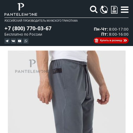
Поиск
РОССИЙСКИЙ ПРОИЗВОДИТЕЛЬ МУЖСКОГО ТРИКОТАЖА
+7 (800) 770-03-67
Пн-Чт:
8:00-17:00
Пт:
8:00-16:00
Бесплатно по России
Перейти
Перейти
к
к
концу
началу
галереи
галереи
изображений
изображений