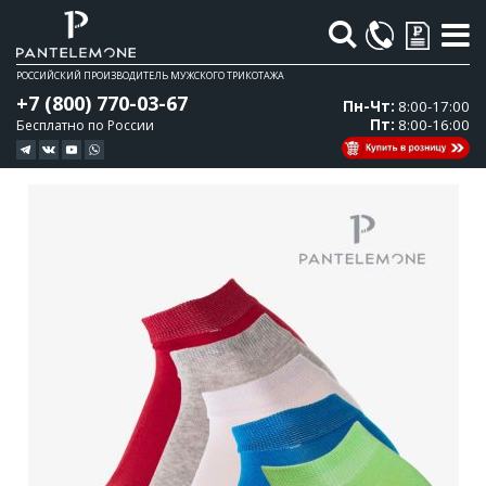
Поиск
РОССИЙСКИЙ ПРОИЗВОДИТЕЛЬ МУЖСКОГО ТРИКОТАЖА
+7 (800) 770-03-67
Пн-Чт:
8:00-17:00
Пт:
8:00-16:00
Бесплатно по России
Перейти
Перейти
к
к
концу
началу
галереи
галереи
изображений
изображений