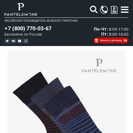
Поиск
РОССИЙСКИЙ ПРОИЗВОДИТЕЛЬ МУЖСКОГО ТРИКОТАЖА
+7 (800) 770-03-67
Пн-Чт:
8:00-17:00
Пт:
8:00-16:00
Бесплатно по России
Перейти
Перейти
к
к
концу
началу
галереи
галереи
изображений
изображений