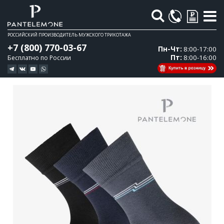
Поиск
РОССИЙСКИЙ ПРОИЗВОДИТЕЛЬ МУЖСКОГО ТРИКОТАЖА
+7 (800) 770-03-67
Пн-Чт:
8:00-17:00
Пт:
8:00-16:00
Бесплатно по России
Перейти
Перейти
к
к
концу
началу
галереи
галереи
изображений
изображений