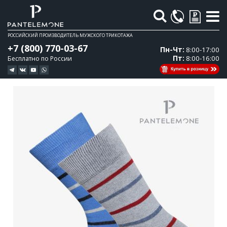
Поиск
РОССИЙСКИЙ ПРОИЗВОДИТЕЛЬ МУЖСКОГО ТРИКОТАЖА
+7 (800) 770-03-67
Пн-Чт:
8:00-17:00
Пт:
8:00-16:00
Бесплатно по России
Перейти
Перейти
к
к
концу
началу
галереи
галереи
изображений
изображений