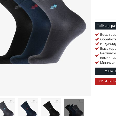
Таблица ра
Весь тов
Обработк
Индивиду
Высокор
Бесплатн
компании
Минималь
УЗНАТ
КУПИТЬ В 