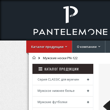
Каталог продукции
О компании
Главная
Мужские носки PN-122
Перей
Перей
КАТАЛОГ ПРОДУКЦИИ
к
к
концу
началу
галере
галере
Серия CLASSIC для мужчин
изобр
изобр
Мужское нижнее белье
Мужские футболки