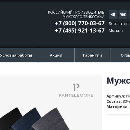
РОССИЙСКИЙ ПРОИЗВОДИТЕЛЬ
МУЖСКОГО ТРИКОТАЖА
+7 (800) 770-03-67
Бесплатно 
+7 (495) 921-13-67
Москва
Условия работы
Акции
Гарантии
Отз
Мужс
ти
ти
и
и
Артикул
P
ажений
ажений
Состав:
80%
Материал: