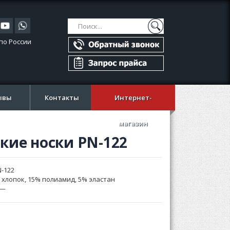
Поиск
Поиск
по России
ывы
Контакты
Интернет-
магазин
кие носки PN-122
N-122
 хлопок, 15% полиамид, 5% эластан
—