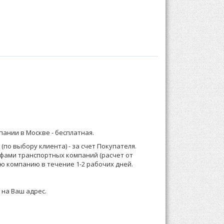
бом:
альным рисунком.
) 921-13-67 (Москва) или 8 (916) 58-544-58;
ния и обработки длинноволокнистого хлопка.
ением эластичной нити обеспечивает
го времени независимо от окружающих условий.
ска тонкой высокопрочной нейлоновой нитью,
мпании в Москве -
бесплатная
.
о менеджеру или формируете заказ по телефону.
по выбору клиента) - за счет Покупателя.
ифами транспортных компаний (расчет от
 зависимости от суммы заказа, Выставляем счет
ю компанию в течение 1-2 рабочих дней.
 на Ваш адрес.