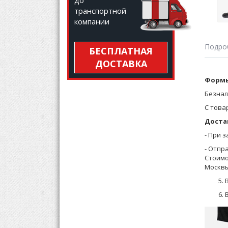
до
транспортной
компании
Подро
БЕСПЛАТНАЯ
ДОСТАВКА
Premiu
Формы
Легкие
Безнал
"Fresh 
С това
Исполь
Доста
ультра
Носки 
- При 
усилен
- Отпр
Стоимо
Москвы