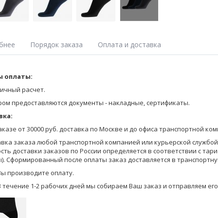
бнее
Порядок заказа
Оплата и доставка
m Collection "Fresh Effect"
 оплаты:
Оставьте заявку на получение Прайса любым удобным для Вас спосо
на сайте;
 и мягкие мужские носки классического дизайна с небольшим оригин
ичный расчет.
позвоните по телефону 8-800-770-03-67 (бесплатно по России), 8(495
Effect"
ром предоставляются документы - накладные, сертификаты.
достигается инновационной Швейцарской технологией пряде
зование высококачественной гребенной хлопковой пряжи с добавл
отправьте запрос по электронной почте info@pantelemone.ru.
вка:
комфортом, сохраняя сухость и свежесть в течении продолжительно
Мы высылаем Вам бланки заказа с ценами на электронную почту.
имеют анатомическую двубортную резинку, кеттельную зашивку мы
заказе от 30000 руб. доставка по Москве и до офиса транспортной ко
ие мыска и пятки.
Вы формируете заказ в бланках (в формате Эксель) и отправляете ег
авка заказа любой транспортной компанией или курьерской службой (
сть доставки заказов по России определяется в соответствии с тар
Уточняем детали оплаты и доставки, мы предоставляем Вам скидку в
). Сформированный после оплаты заказ доставляется в транспортну
на оплату.
Вы производите оплату.
В течение 1-2 рабочих дней мы собираем Ваш заказ и отправляем его