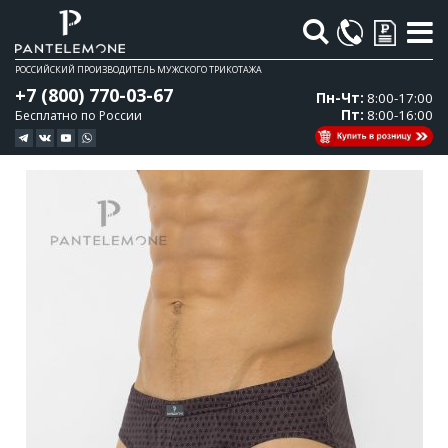
Поиск
РОССИЙСКИЙ ПРОИЗВОДИТЕЛЬ МУЖСКОГО ТРИКОТАЖА
+7 (800) 770-03-67
Пн-Чт:
8:00-17:00
Пт:
8:00-16:00
Бесплатно по России
Перейти
Перейти
к
к
концу
началу
галереи
галереи
изображений
изображений