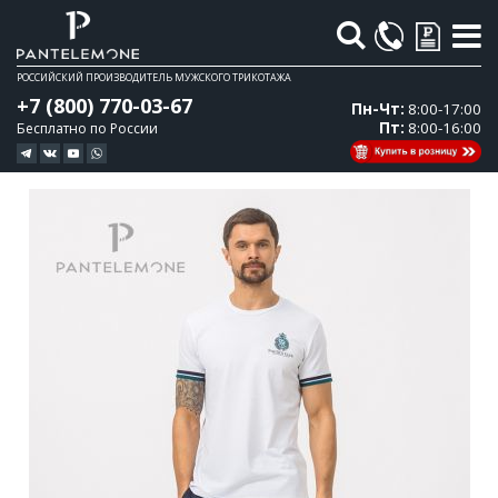
Поиск
РОССИЙСКИЙ ПРОИЗВОДИТЕЛЬ МУЖСКОГО ТРИКОТАЖА
+7 (800) 770-03-67
Пн-Чт:
8:00-17:00
Пт:
8:00-16:00
Бесплатно по России
Перейти
Перейти
к
к
концу
началу
галереи
галереи
изображений
изображений