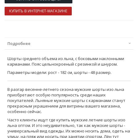
КУПИТЬ В ИНТЕРНЕТ-МАГАЗИНЕ
Подробнее
Шорты среднего объема из льна, с боковыми наклонными
карманами. Пояс цельнокроеный с резинкой и шнуром.
Параметры модели: рост - 182 см, шорты - 48 размер.
В разгар весенне-летнего сезона мужские шорты изо льна
приобретают особую популярность среди наших
покупателей. Льняные мужские шорты с карманами станут
прекрасным украшением для витрины вашего магазина,
особенно сейчас.
Часто клиенты ищут где купить мужские летние шорты изо
льна оптом. И это неудивительно, так как мужские шорты -
универсальный вид одежды. Их можно носить дома, одеть на
улицу, на пляж или носить при занятии спортом. Лён тут