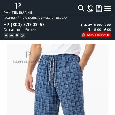
Поиск
РОССИЙСКИЙ ПРОИЗВОДИТЕЛЬ МУЖСКОГО ТРИКОТАЖА
+7 (800) 770-03-67
Пн-Чт:
8:00-17:00
Пт:
8:00-16:00
Бесплатно по России
Перейти
Перейти
к
к
концу
началу
галереи
галереи
изображений
изображений