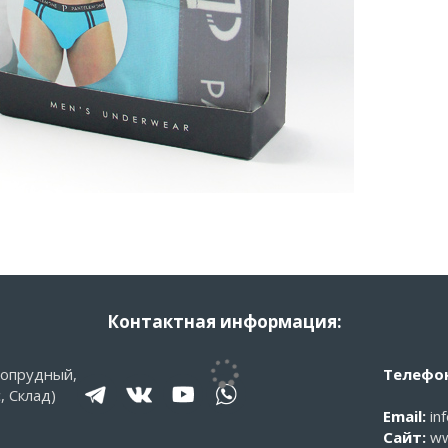
Контактная информация:
гопрудный,
Телефон
, Склад)
Email:
in
Сайт:
ww