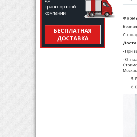
до
транспортной
компании
Шорты 
Формы
Безнал
БЕСПЛАТНАЯ
С това
ДОСТАВКА
Доста
- При 
- Отпр
Стоимо
Москвы