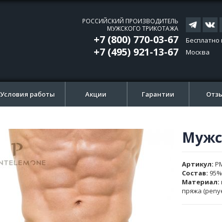
РОССИЙСКИЙ ПРОИЗВОДИТЕЛЬ
МУЖСКОГО ТРИКОТАЖА
+7 (800) 770-03-67
Бесплатно 
+7 (495) 921-13-67
Москва
Условия работы
Акции
Гарантии
Отз
Мужс
ти
ти
и
и
Артикул
P
ажений
ажений
Состав:
95%
Материал:
пряжа (peny