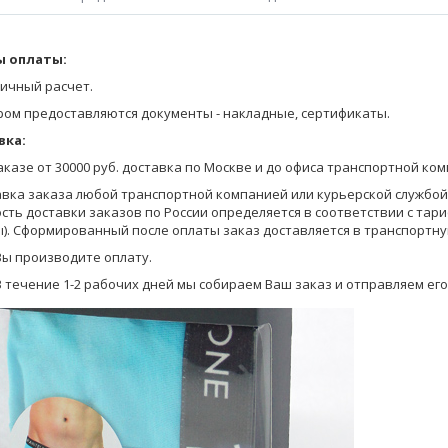
облегающего силуэта, на удобной фирменной жаккардовой резинке,
 оплаты:
Оставьте заявку на получение Прайса любым удобным для Вас спосо
на сайте;
ичный расчет.
позвоните по телефону 8-800-770-03-67 (бесплатно по России), 8(495
ром предоставляются документы - накладные, сертификаты.
отправьте запрос по электронной почте info@pantelemone.ru.
вка:
Мы высылаем Вам бланки заказа с ценами на электронную почту.
заказе от 30000 руб. доставка по Москве и до офиса транспортной ко
Вы формируете заказ в бланках (в формате Эксель) и отправляете ег
авка заказа любой транспортной компанией или курьерской службой (
сть доставки заказов по России определяется в соответствии с тар
Уточняем детали оплаты и доставки, мы предоставляем Вам скидку в
). Сформированный после оплаты заказ доставляется в транспортну
на оплату.
Вы производите оплату.
В течение 1-2 рабочих дней мы собираем Ваш заказ и отправляем его