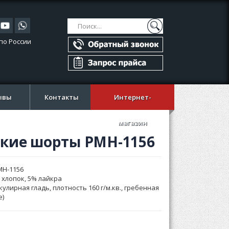
Поиск
Поиск
по России
ывы
Контакты
Интернет-
магазин
кие шорты PMH-1156
MH-1156
 хлопок, 5% лайкра
кулирная гладь, плотность 160 г/м.кв., гребенная
e)