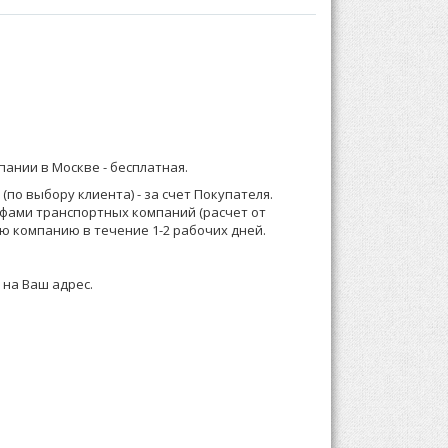
 выполнены из набивного полотна.
бом:
) 921-13-67 (Москва) или 8 (916) 58-544-58;
мпании в Москве -
бесплатная
.
о менеджеру или формируете заказ по телефону.
по выбору клиента) - за счет Покупателя.
ифами транспортных компаний (расчет от
 зависимости от суммы заказа, Выставляем счет
ю компанию в течение 1-2 рабочих дней.
 на Ваш адрес.