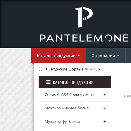
Каталог продукции
О компании
Главная
Мужские шорты PMH-1156
Перей
Перей
КАТАЛОГ ПРОДУКЦИИ
к
к
концу
началу
галере
галере
Серия CLASSIC для мужчин
изобр
изобр
Мужское нижнее белье
Мужские футболки