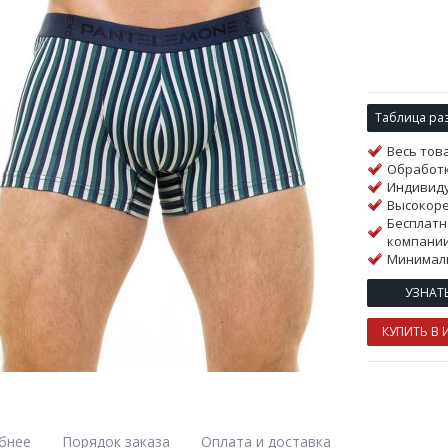
Таблица ра
Весь тов
Обработк
Индивиду
Высокор
Бесплатн
компании
Минималь
УЗНАТ
КУПИТЬ В 
бнее
Порядок заказа
Оплата и доставка