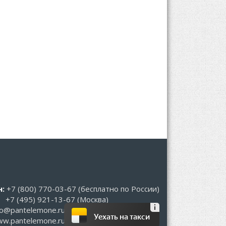
:
+7 (800) 770-03-67
(бесплатно по России)
+7 (495) 921-13-67
(Москва)
fo@pantelemone.ru
Уехать на такси
w.pantelemone.ru