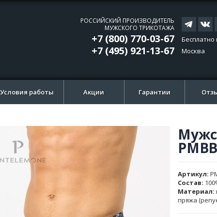
РОССИЙСКИЙ ПРОИЗВОДИТЕЛЬ
МУЖСКОГО ТРИКОТАЖА
+7 (800) 770-03-67
Бесплатно 
+7 (495) 921-13-67
Москва
Условия работы
Акции
Гарантии
Отз
Мужс
ти
ти
PMBB
и
и
ажений
ажений
Артикул
P
Состав:
100
Материал:
пряжа (peny