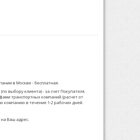
лнены из набивного полотна.
бом:
) 921-13-67 (Москва) или 8 (916) 58-544-58;
мпании в Москве -
бесплатная
.
о менеджеру или формируете заказ по телефону.
по выбору клиента) - за счет Покупателя.
ифами транспортных компаний (расчет от
 зависимости от суммы заказа, Выставляем счет
ю компанию в течение 1-2 рабочих дней.
 на Ваш адрес.