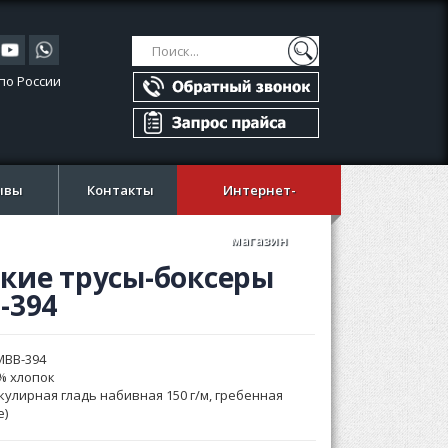
Поиск
Поиск
по России
ывы
Контакты
Интернет-
магазин
кие трусы-боксеры
-394
MBB-394
% хлопок
кулирная гладь набивная 150 г/м, гребенная
e)