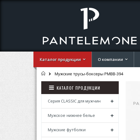
Каталог продукции
О компании
Главная
Мужские трусы-боксеры PMBB-394
Перей
Перей
КАТАЛОГ ПРОДУКЦИИ
к
к
концу
началу
галере
галере
Серия CLASSIC для мужчин
изобр
изобр
Мужское нижнее белье
Мужские футболки