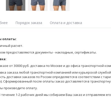
бнее
Порядок заказа
Оплата и доставка
ы свободного силуэта, на удобной закрытой плоской резинке. Выпо
 оплаты:
Оставьте заявку на получение Прайса любым удобным для Вас спосо
на сайте;
ичный расчет.
позвоните по телефону 8-800-770-03-67 (бесплатно по России), 8(495
ром предоставляются документы - накладные, сертификаты.
отправьте запрос по электронной почте info@pantelemone.ru.
вка:
Мы высылаем Вам бланки заказа с ценами на электронную почту.
заказе от 30000 руб. доставка по Москве и до офиса транспортной ко
Вы формируете заказ в бланках (в формате Эксель) и отправляете ег
авка заказа любой транспортной компанией или курьерской службой (
сть доставки заказов по России определяется в соответствии с тар
Уточняем детали оплаты и доставки, мы предоставляем Вам скидку в
). Сформированный после оплаты заказ доставляется в транспортну
на оплату.
Вы производите оплату.
В течение 1-2 рабочих дней мы собираем Ваш заказ и отправляем его