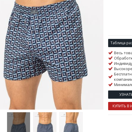
Таблица ра
Весь тов
Обработк
Индивиду
Высокор
Бесплатн
компании
Минималь
УЗНАТ
КУПИТЬ В 