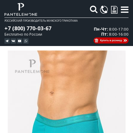
Поиск
РОССИЙСКИЙ ПРОИЗВОДИТЕЛЬ МУЖСКОГО ТРИКОТАЖА
+7 (800) 770-03-67
Пн-Чт:
8:00-17:00
Пт:
8:00-16:00
Бесплатно по России
Перейти
Перейти
к
к
концу
началу
галереи
галереи
изображений
изображений