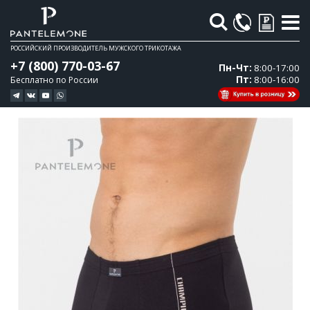
Поиск
РОССИЙСКИЙ ПРОИЗВОДИТЕЛЬ МУЖСКОГО ТРИКОТАЖА
+7 (800) 770-03-67
Пн-Чт:
8:00-17:00
Пт:
8:00-16:00
Бесплатно по России
Перейти
Перейти
к
к
концу
началу
галереи
галереи
изображений
изображений