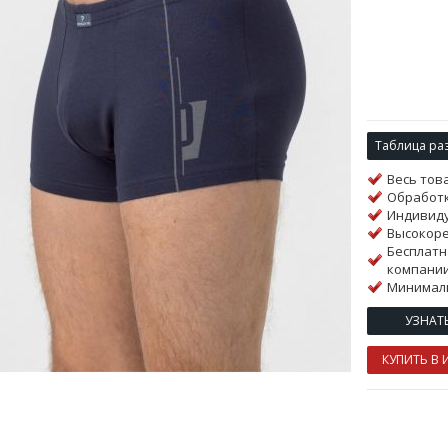
Таблица ра
Весь тов
Обработк
Индивиду
Высокор
Бесплатн
компании
Минималь
УЗНАТ
КУПИТЬ В 