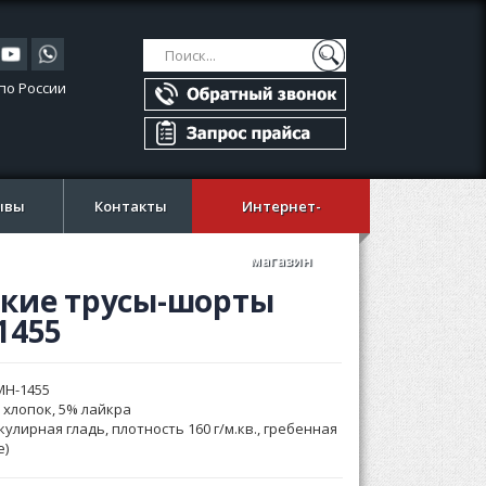
Поиск
Поиск
по России
ывы
Контакты
Интернет-
магазин
кие трусы-шорты
1455
MH-1455
 хлопок, 5% лайкра
кулирная гладь, плотность 160 г/м.кв., гребенная
e)