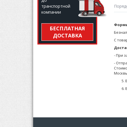
до
транспортной
Поряд
компании
Формы
БЕСПЛАТНАЯ
Безнал
ДОСТАВКА
С това
Доста
- При 
- Отпр
Стоимо
Москвы