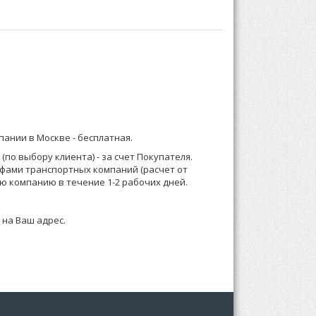
бом:
) 921-13-67 (Москва) или 8 (916) 58-544-58;
мпании в Москве -
бесплатная
.
о менеджеру или формируете заказ по телефону.
по выбору клиента) - за счет Покупателя.
ифами транспортных компаний (расчет от
 зависимости от суммы заказа, Выставляем счет
ю компанию в течение 1-2 рабочих дней.
 на Ваш адрес.