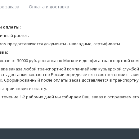
ок заказа
Оплата и доставка
 оплаты:
Оставьте заявку на получение Прайса любым удобным для Вас спосо
на сайте;
ичный расчет.
позвоните по телефону 8-800-770-03-67 (бесплатно по России), 8(495
ром предоставляются документы - накладные, сертификаты.
отправьте запрос по электронной почте info@pantelemone.ru.
вка:
Мы высылаем Вам бланки заказа с ценами на электронную почту.
заказе от 30000 руб. доставка по Москве и до офиса транспортной ко
Вы формируете заказ в бланках (в формате Эксель) и отправляете ег
авка заказа любой транспортной компанией или курьерской службой (
сть доставки заказов по России определяется в соответствии с тар
Уточняем детали оплаты и доставки, мы предоставляем Вам скидку в
). Сформированный после оплаты заказ доставляется в транспортну
на оплату.
Вы производите оплату.
В течение 1-2 рабочих дней мы собираем Ваш заказ и отправляем его