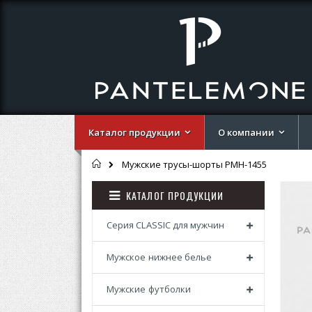
Каталог продукции
О компании
Главная
Мужские трусы-шорты PMH-1455
Перей
Перей
КАТАЛОГ ПРОДУКЦИИ
к
к
концу
началу
галере
галере
Серия CLASSIC для мужчин
изобр
изобр
Мужское нижнее белье
Мужские футболки