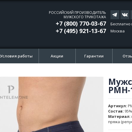
РОССИЙСКИЙ ПРОИЗВОДИТЕЛЬ
МУЖСКОГО ТРИКОТАЖА
+7 (800) 770-03-67
Бесплатно 
+7 (495) 921-13-67
Москва
Условия работы
Акции
Гарантии
Отз
Мужс
ти
ти
PMH-
и
и
ажений
ажений
Артикул
P
Состав:
95%
Материал:
пряжа (peny