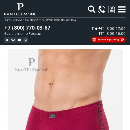
Поиск
РОССИЙСКИЙ ПРОИЗВОДИТЕЛЬ МУЖСКОГО ТРИКОТАЖА
+7 (800) 770-03-67
Пн-Чт:
8:00-17:00
Пт:
8:00-16:00
Бесплатно по России
Перейти
Перейти
к
к
концу
началу
галереи
галереи
изображений
изображений