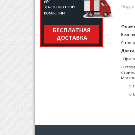
до
транспортной
Подро
компании
Мужски
Формы
БЕСПЛАТНАЯ
гладко
Безнал
ДОСТАВКА
С това
Доста
- При 
- Отпр
Стоимо
Москвы