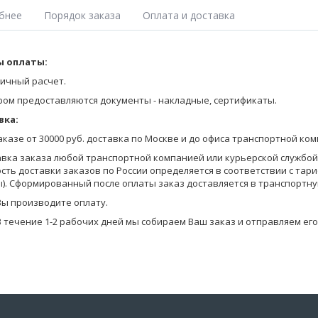
бнее
Порядок заказа
Оплата и доставка
е трусы шорты удлиненные облегающего силуэта, на удобной закры
 оплаты:
Оставьте заявку на получение Прайса любым удобным для Вас спосо
крашенного полотна. С контрастными вставками и швами. На передн
на сайте;
ичный расчет.
позвоните по телефону 8-800-770-03-67 (бесплатно по России), 8(495
ром предоставляются документы - накладные, сертификаты.
отправьте запрос по электронной почте info@pantelemone.ru.
вка:
Мы высылаем Вам бланки заказа с ценами на электронную почту.
заказе от 30000 руб. доставка по Москве и до офиса транспортной ко
Вы формируете заказ в бланках (в формате Эксель) и отправляете ег
авка заказа любой транспортной компанией или курьерской службой (
сть доставки заказов по России определяется в соответствии с тар
Уточняем детали оплаты и доставки, мы предоставляем Вам скидку в
). Сформированный после оплаты заказ доставляется в транспортну
на оплату.
Вы производите оплату.
В течение 1-2 рабочих дней мы собираем Ваш заказ и отправляем его