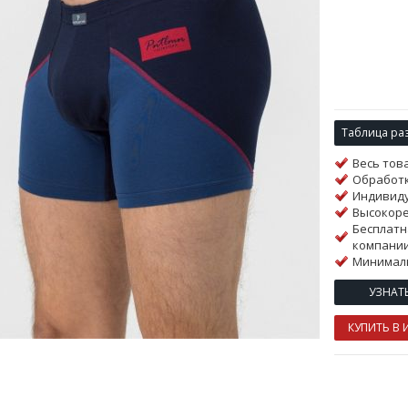
Таблица ра
Весь тов
Обработк
Индивиду
Высокор
Бесплатн
компании
Минималь
УЗНАТ
КУПИТЬ В 