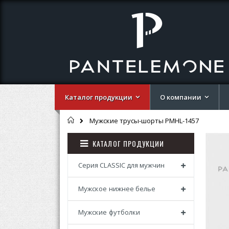
Каталог продукции
О компании
Главная
Мужские трусы-шорты PMHL-1457
Перей
Перей
КАТАЛОГ ПРОДУКЦИИ
к
к
концу
началу
галере
галере
Серия CLASSIC для мужчин
изобр
изобр
Мужское нижнее белье
Мужские футболки