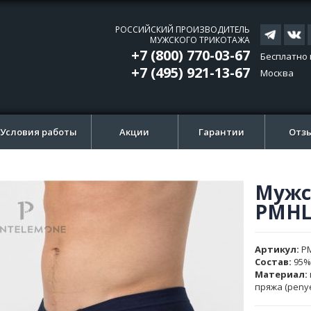
РОССИЙСКИЙ ПРОИЗВОДИТЕЛЬ
МУЖСКОГО ТРИКОТАЖА
+7 (800) 770-03-67
Бесплатно 
+7 (495) 921-13-67
Москва
Условия работы
Акции
Гарантии
Отз
Мужс
ти
ти
PMHL
и
и
ажений
ажений
Артикул
P
Состав:
95%
Материал:
пряжа (peny