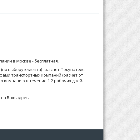
той плоской резинке. Выполнены из
бом:
ей детали принт.
) 921-13-67 (Москва) или 8 (916) 58-544-58;
мпании в Москве -
бесплатная
.
о менеджеру или формируете заказ по телефону.
по выбору клиента) - за счет Покупателя.
ифами транспортных компаний (расчет от
 зависимости от суммы заказа, Выставляем счет
ю компанию в течение 1-2 рабочих дней.
 на Ваш адрес.