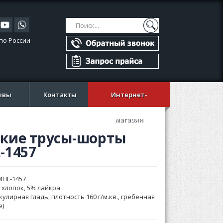
Поиск
Поиск
по России
ывы
Контакты
Интернет-
магазин
кие трусы-шорты
-1457
MHL-1457
 хлопок, 5% лайкра
кулирная гладь, плотность 160 г/м.кв., гребенная
e)