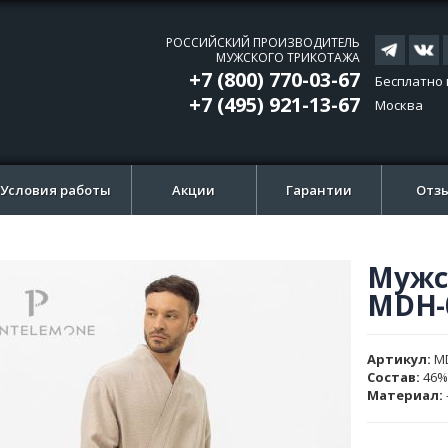
РОССИЙСКИЙ ПРОИЗВОДИТЕЛЬ
МУЖСКОГО ТРИКОТАЖА
+7 (800) 770-03-67
Бесплатно 
+7 (495) 921-13-67
Москва
Условия работы
Акции
Гарантии
Отз
Мужс
ти
ти
MDH-
и
и
ажений
ажений
Артикул
M
Состав:
46%
Материал: