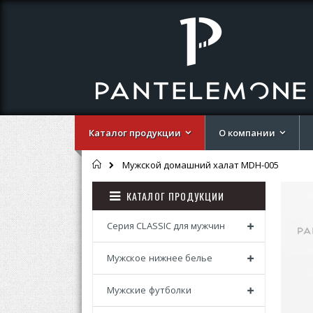
Каталог продукции
О компании
Главная
Мужской домашний халат MDH-005
Перей
Перей
КАТАЛОГ ПРОДУКЦИИ
к
к
концу
началу
галере
галере
Серия CLASSIC для мужчин
изобр
изобр
Мужское нижнее белье
Мужские футболки