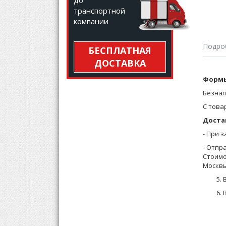
до
транспортной
компании
Подро
БЕСПЛАТНАЯ
ДОСТАВКА
Халат 
Формы
деталя
Безнал
С това
Доста
- При 
- Отпр
Стоимо
Москвы