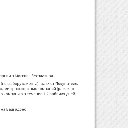
тачные длинные с манжетами, на передних
бом:
) 921-13-67 (Москва) или 8 (916) 58-544-58;
мпании в Москве -
бесплатная
.
о менеджеру или формируете заказ по телефону.
по выбору клиента) - за счет Покупателя.
ифами транспортных компаний (расчет от
 зависимости от суммы заказа, Выставляем счет
ю компанию в течение 1-2 рабочих дней.
 на Ваш адрес.