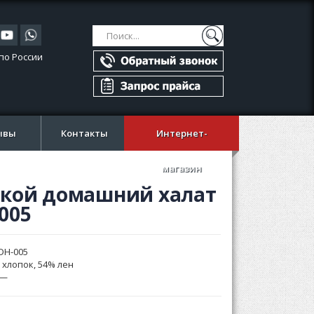
Поиск
Поиск
по России
ывы
Контакты
Интернет-
магазин
кой домашний халат
005
DH-005
 хлопок, 54% лен
—