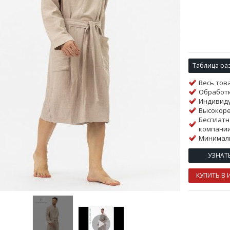
Таблица ра
Весь тов
Обработк
Индивиду
Высокор
Бесплатн
компании
Минималь
УЗНАТ
КУПИТЬ В 