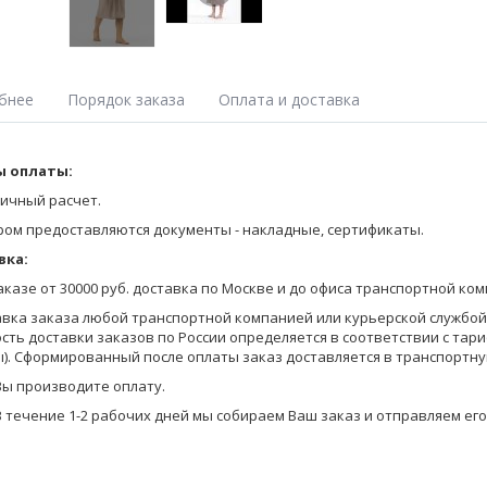
бнее
Порядок заказа
Оплата и доставка
мужской свободного объёма, длина до середины икры ног, рукава в
 оплаты:
Оставьте заявку на получение Прайса любым удобным для Вас спосо
х накладные карманы, на талии пояс.
на сайте;
ичный расчет.
позвоните по телефону 8-800-770-03-67 (бесплатно по России), 8(495
ром предоставляются документы - накладные, сертификаты.
отправьте запрос по электронной почте info@pantelemone.ru.
вка:
Мы высылаем Вам бланки заказа с ценами на электронную почту.
заказе от 30000 руб. доставка по Москве и до офиса транспортной ко
Вы формируете заказ в бланках (в формате Эксель) и отправляете ег
авка заказа любой транспортной компанией или курьерской службой (
сть доставки заказов по России определяется в соответствии с тар
Уточняем детали оплаты и доставки, мы предоставляем Вам скидку в
). Сформированный после оплаты заказ доставляется в транспортну
на оплату.
Вы производите оплату.
В течение 1-2 рабочих дней мы собираем Ваш заказ и отправляем его