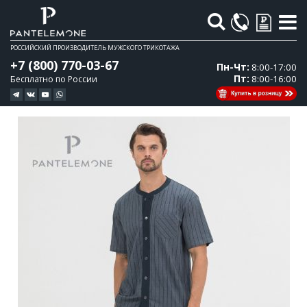
Поиск
РОССИЙСКИЙ ПРОИЗВОДИТЕЛЬ МУЖСКОГО ТРИКОТАЖА
+7 (800) 770-03-67
Пн-Чт:
8:00-17:00
Пт:
8:00-16:00
Бесплатно по России
Перейти
Перейти
к
к
концу
началу
галереи
галереи
изображений
изображений