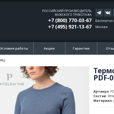
РОССИЙСКИЙ ПРОИЗВОДИТЕЛЬ
МУЖСКОГО ТРИКОТАЖА
+7 (800) 770-03-67
Бесплатно 
+7 (495) 921-13-67
Москва
Условия работы
Акции
Гарантии
Отз
AL)
Терм
ти
ти
PDF-0
и
и
ажений
ажений
Артикул
PD
Состав:
95%
Материал: