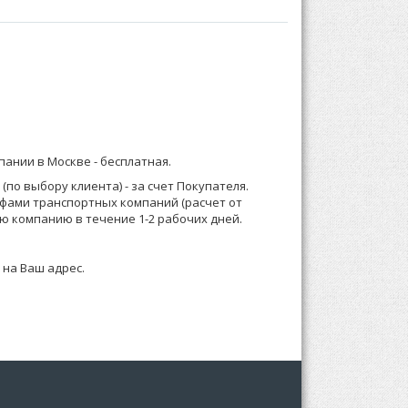
бом:
) 921-13-67 (Москва) или 8 (916) 58-544-58;
духа в полотне и способствует лучшему
мпании в Москве -
бесплатная
.
о менеджеру или формируете заказ по телефону.
по выбору клиента) - за счет Покупателя.
ифами транспортных компаний (расчет от
 зависимости от суммы заказа, Выставляем счет
двесом для удобства размещения в торговом
ю компанию в течение 1-2 рабочих дней.
 на Ваш адрес.