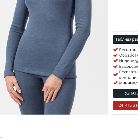
Таблица ра
Весь тов
Обработк
Индивиду
Высокор
Бесплатн
компании
Минималь
УЗНАТ
КУПИТЬ В 