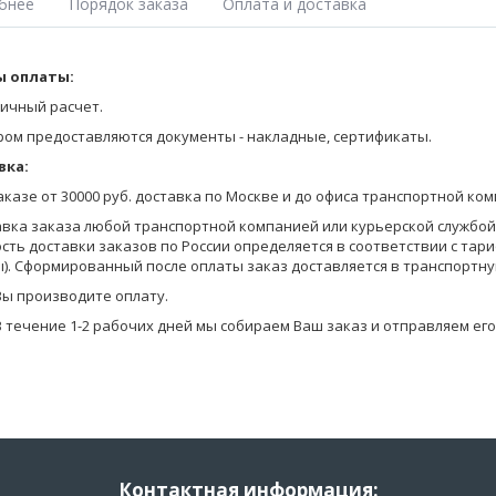
бнее
Порядок заказа
Оплата и доставка
елье серии CITY CASUAL
 оплаты:
Оставьте заявку на получение Прайса любым удобным для Вас спосо
на сайте;
ичный расчет.
я футболка PDF-001
позвоните по телефону 8-800-770-03-67 (бесплатно по России), 8(495
ром предоставляются документы - накладные, сертификаты.
значена для повседневной носки в прохладную и холодную погоду.
отправьте запрос по электронной почте info@pantelemone.ru.
вка:
нняя сторона полотна - с начесом, что увеличивает содержание воз
Мы высылаем Вам бланки заказа с ценами на электронную почту.
ению тепла.
заказе от 30000 руб. доставка по Москве и до офиса транспортной ко
 модели: рост- 167 см, размер термофутболки - 44.
Вы формируете заказ в бланках (в формате Эксель) и отправляете ег
авка заказа любой транспортной компанией или курьерской службой (
сть доставки заказов по России определяется в соответствии с тар
Уточняем детали оплаты и доставки, мы предоставляем Вам скидку в
елье серии CITY CASUAL упаковано в индивидуальную упаковку с по
). Сформированный после оплаты заказ доставляется в транспортну
на оплату.
Вы производите оплату.
В течение 1-2 рабочих дней мы собираем Ваш заказ и отправляем его
Контактная информация: