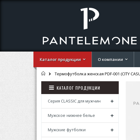
Каталог продукции
О компании
Главная
Термофутболка женская PDF-001 (CITY CASU
Перей
Перей
КАТАЛОГ ПРОДУКЦИИ
к
к
концу
началу
галере
галере
Серия CLASSIC для мужчин
изобр
изобр
Мужское нижнее белье
Мужские футболки