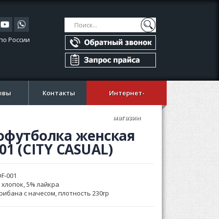
Поиск
Поиск
по России
ывы
Контакты
Интернет-
магазин
офутболка женская
01 (CITY CASUAL)
F-001
 хлопок, 5% лайкра
рибана с начесом, плотность 230гр