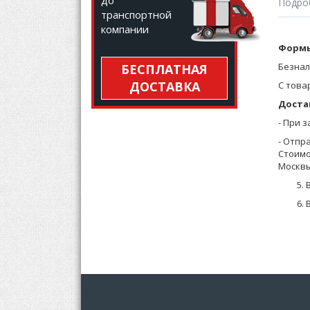
до
Подро
транспортной
компании
Термоб
Формы
Безнал
БЕСПЛАТНАЯ
Женска
ДОСТАВКА
С това
Предна
Доста
Внутре
сохран
- При 
Размер
- Отпр
Стоимо
Термоб
Москвы
зале.