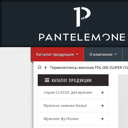
Каталог продукции
О компании
Главная
Термолеггинсы женские PDL-005 (SUPER C
Перей
Перей
КАТАЛОГ ПРОДУКЦИИ
к
к
концу
началу
галере
галере
Серия CLASSIC для мужчин
изобр
изобр
Мужское нижнее белье
Мужские футболки