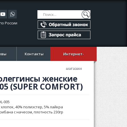
Поиск
Поиск
по России
ывы
Контакты
Интернет-
магазин
олеггинсы женские
005 (SUPER COMFORT)
L-005
 хлопок, 40% полиэстер, 5% лайкра
рибана с начесом, плотность 230гр