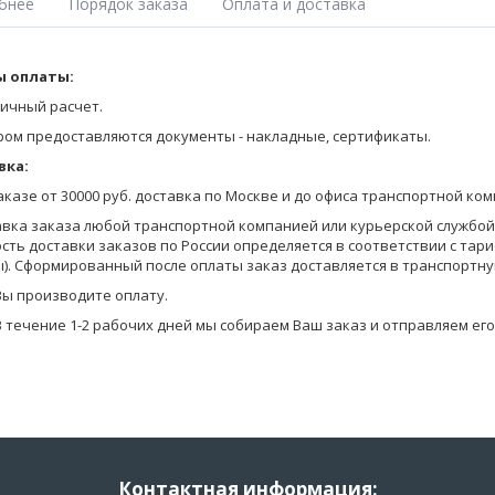
бнее
Порядок заказа
Оплата и доставка
елье серии SUPER COMFORT
 оплаты:
Оставьте заявку на получение Прайса любым удобным для Вас спосо
на сайте;
ичный расчет.
е термолеггинсы PDL-005
позвоните по телефону 8-800-770-03-67 (бесплатно по России), 8(495
ром предоставляются документы - накладные, сертификаты.
ально комфортное теплосберегающее и влагоотводящее белье для 
отправьте запрос по электронной почте info@pantelemone.ru.
вка:
Мы высылаем Вам бланки заказа с ценами на электронную почту.
ндовано при интенсивных нагрузках, занятиях спортом. Изготовлено
заказе от 30000 руб. доставка по Москве и до офиса транспортной ко
ающего влагу в больших количествах. Благодаря быстрому высыхан
Вы формируете заказ в бланках (в формате Эксель) и отправляете ег
авка заказа любой транспортной компанией или курьерской службой (
овать себя комфортно весь день.
сть доставки заказов по России определяется в соответствии с тар
Уточняем детали оплаты и доставки, мы предоставляем Вам скидку в
). Сформированный после оплаты заказ доставляется в транспортну
на оплату.
е термобелье серии SUPER COMFORT упаковано в индивидуальную к
ения в торговом зале.
Вы производите оплату.
В течение 1-2 рабочих дней мы собираем Ваш заказ и отправляем его
Контактная информация: