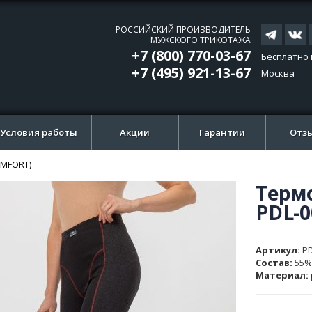
РОССИЙСКИЙ ПРОИЗВОДИТЕЛЬ
МУЖСКОГО ТРИКОТАЖА
+7 (800) 770-03-67
Бесплатно 
+7 (495) 921-13-67
Москва
Условия работы
Акции
Гарантии
Отз
OMFORT)
Терм
ти
ти
PDL-
и
и
ажений
ажений
Артикул
PD
Состав:
55%
Материал: