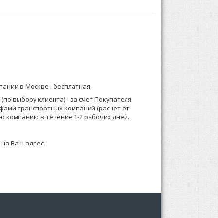
бом:
) 921-13-67 (Москва) или 8 (916) 58-544-58;
интенсивных нагрузок.
 из специального волокнистого полотна,
мпании в Москве -
бесплатная
.
ию, а так же прочным плоским швам Вы будете
о менеджеру или формируете заказ по телефону.
по выбору клиента) - за счет Покупателя.
ифами транспортных компаний (расчет от
 зависимости от суммы заказа, Выставляем счет
ю компанию в течение 1-2 рабочих дней.
артонную упаковку с подвесом для удобства
 на Ваш адрес.