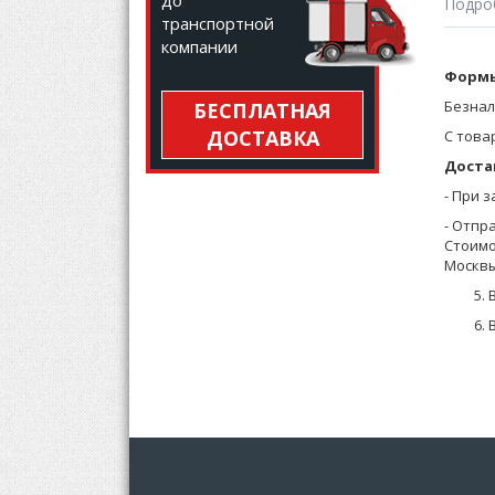
до
Подро
транспортной
компании
Термоб
Формы
Безнал
БЕСПЛАТНАЯ
Женски
ДОСТАВКА
С това
Максим
Доста
Рекоме
- При 
впитыв
- Отпр
чувств
Стоимо
Москвы
Женско
размещ