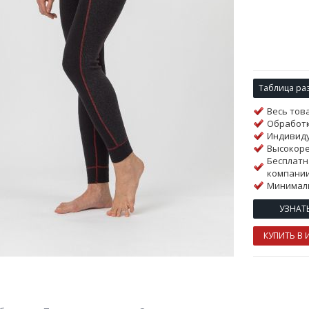
Таблица ра
Весь тов
Обработк
Индивиду
Высокор
Бесплатн
компании
Минималь
УЗНАТ
КУПИТЬ В 