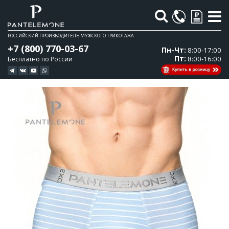
Поиск
РОССИЙСКИЙ ПРОИЗВОДИТЕЛЬ МУЖСКОГО ТРИКОТАЖА
+7 (800) 770-03-67
Пн-Чт:
8:00-17:00
Пт:
8:00-16:00
Бесплатно по России
Перейти
Перейти
к
к
концу
началу
галереи
галереи
изображений
изображений