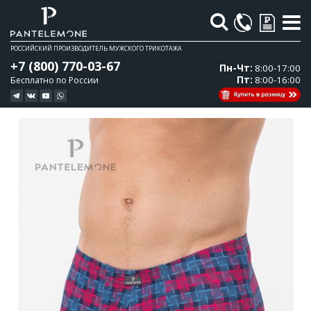
Поиск
РОССИЙСКИЙ ПРОИЗВОДИТЕЛЬ МУЖСКОГО ТРИКОТАЖА
+7 (800) 770-03-67
Пн-Чт:
8:00-17:00
Пт:
8:00-16:00
Бесплатно по России
Перейти
Перейти
к
к
концу
началу
галереи
галереи
изображений
изображений