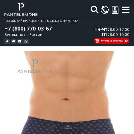
Поиск
РОССИЙСКИЙ ПРОИЗВОДИТЕЛЬ МУЖСКОГО ТРИКОТАЖА
+7 (800) 770-03-67
Пн-Чт:
8:00-17:00
Пт:
8:00-16:00
Бесплатно по России
Перейти
Перейти
к
к
концу
началу
галереи
галереи
изображений
изображений